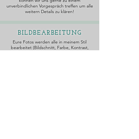
können wir uns gerne zu einem
unverbindlichen Vorgespräch treffen um alle
weitern Details zu klären!
BILDBEARBEITUNG
Eure Fotos werden alle in meinem Stil
bearbeitet (Bildschnitt, Farbe, Kontrast,
usw.), damit ihr das
best-
mögliche
Ergebnisse von mir erhaltet.
Rohdaten (RAWs) werden jedoch keine
weiter gegeben.
ONLINE GALERIE
Ihr bekommt eure Fotos nicht nur via USB
Stick sondern auch in einer eigenen
(nach
Wunsch
auch passwortgeschützten)
Online Galerie. So könnt ihr bequem alle
Fotos mit eurer Familie und
Verwandten
teilen. Diese können die Fotos gleich direkt
downloaden.